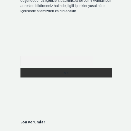
düşündüğünüz içerikleri,
backlinkpanelicomtr@gmail.com
adresine bildirmeniz halinde, ilgili içerikler yasal süre
içerisinde sitemizden kaldırılacaktır.
Arama
u
Son yorumlar