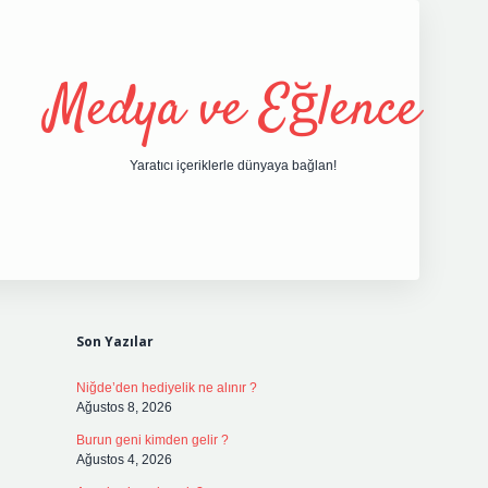
Medya ve Eğlence
Yaratıcı içeriklerle dünyaya bağlan!
Sidebar
grand opera bet giriş
elexbett.net
tulipbetgiris
Son Yazılar
Niğde’den hediyelik ne alınır ?
Ağustos 8, 2026
Burun geni kimden gelir ?
Ağustos 4, 2026