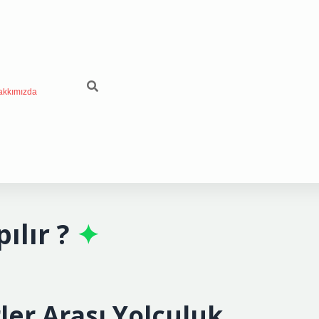
akkımızda
ılır ?
ler Arası Yolculuk