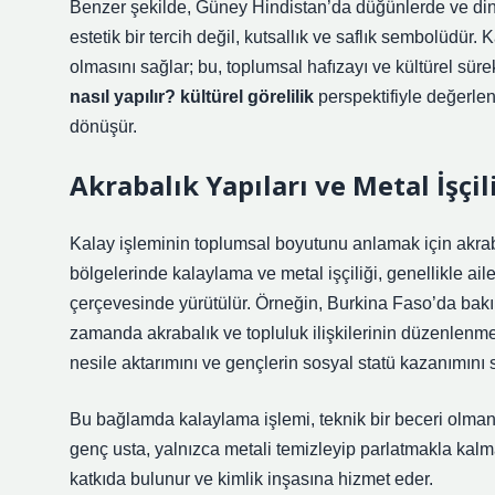
Benzer şekilde, Güney Hindistan’da düğünlerde ve dini 
estetik bir tercih değil, kutsallık ve saflık sembolüdü
olmasını sağlar; bu, toplumsal hafızayı ve kültürel süre
nasıl yapılır? kültürel görelilik
perspektifiyle değerlend
dönüşür.
Akrabalık Yapıları ve Metal İşçil
Kalay işleminin toplumsal boyutunu anlamak için akrabal
bölgelerinde kalaylama ve metal işçiliği, genellikle ail
çerçevesinde yürütülür. Örneğin, Burkina Faso’da bakır
zamanda akrabalık ve topluluk ilişkilerinin düzenlenmesi
nesile aktarımını ve gençlerin sosyal statü kazanımını 
Bu bağlamda kalaylama işlemi, teknik bir beceri olmanı
genç usta, yalnızca metali temizleyip parlatmakla kalm
katkıda bulunur ve
kimlik
inşasına hizmet eder.