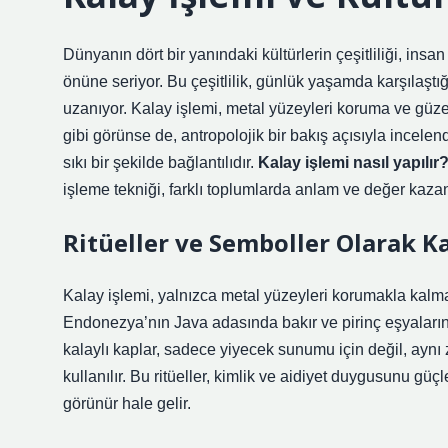
Dünyanın dört bir yanındaki kültürlerin çeşitliliği, in
önüne seriyor. Bu çeşitlilik, günlük yaşamda karşılaşt
uzanıyor. Kalay işlemi, metal yüzeyleri koruma ve güzel
gibi görünse de, antropolojik bir bakış açısıyla incele
sıkı bir şekilde bağlantılıdır.
Kalay işlemi nasıl yapılır?
işleme tekniği, farklı toplumlarda anlam ve değer kazan
Ritüeller ve Semboller Olarak Ka
Kalay işlemi, yalnızca metal yüzeyleri korumakla kalm
Endonezya’nın Java adasında bakır ve pirinç eşyaların k
kalaylı kaplar, sadece yiyecek sunumu için değil, aynı
kullanılır. Bu ritüeller,
kimlik
ve aidiyet duygusunu güçlend
görünür hale gelir.