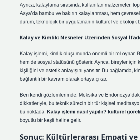
Ayrıca, kalaylama sırasında kullanılan malzemeler, topl
Asya’da bambu ve bakırın kalaylanması, hem çevresel sü
durum, teknolojik bir uygulamanın kültürel ve ekolojik ba
Kalay ve Kimlik: Nesneler Üzerinden Sosyal İfad
Kalay işlemi, kimlik oluşumunda önemli bir rol oynar. B
hem de sosyal statüsünü gösterir. Ayrıca, bireyler için k
kişiliğini ve estetik anlayışını yansıtır. Bu bağlamda,
ki
bağlantılı bir kavram olarak ortaya çıkar.
Ben kendi gözlemlerimde, Meksika ve Endonezya’daki ka
dikkatleriyle, bu teknik sürecin bir tür kişisel medita
bu noktada,
Kalay işlemi nasıl yapılır? kültürel göreli
boyutlu bir keşfi haline gelir.
Sonuç: Kültürlerarası Empati ve