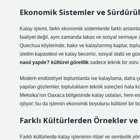
Ekonomik Sistemler ve Sürdürüle
Kalay işlemi, farklı ekonomik sistemlerde farklı anlam
faaliyet değil, aynı zamanda takas ve sosyal sermaye 
Quechua köylerinde, bakır ve kalaylanmış kaplar, toplul
üretim kapasitesi ve kalay becerisi, sosyal statü ve güv
nasıl yapılır? kültürel görelilik
sadece teknik bir soru 
Modern endüstriyel toplumlarda ise kalaylama, daha çok ü
yapılan gözlemler, toplulukların teknik süreçleri hala k
Meksika’nın Oaxaca bölgesinde kalay ustaları, hem est
işliyor; bu da işlemin ekonomik boyutunu kültürel bir boy
Farklı Kültürlerden Örnekler ve
Farklı kültürlerde kalay işleminin ritüel ve sembolik y