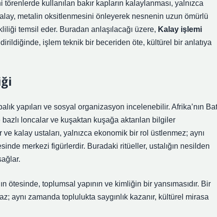
törenlerde kullanılan bakır kapların kalaylanması, yalnızca
r. Kalay, metalin oksitlenmesini önleyerek nesnenin uzun ömürlü
kliliği temsil eder. Buradan anlaşılacağı üzere,
Kalay işlemi
irildiğinde, işlem teknik bir beceriden öte, kültürel bir anlatıya
iği
ık yapıları ve sosyal organizasyon incelenebilir. Afrika’nın Bat
e bazlı loncalar ve kuşaktan kuşağa aktarılan bilgiler
 ve kalay ustaları, yalnızca ekonomik bir rol üstlenmez; aynı
nde merkezi figürlerdir. Buradaki ritüeller, ustalığın nesilden
sağlar.
n ötesinde, toplumsal yapının ve kimliğin bir yansımasıdır. Bir
az; aynı zamanda toplulukta saygınlık kazanır, kültürel mirasa