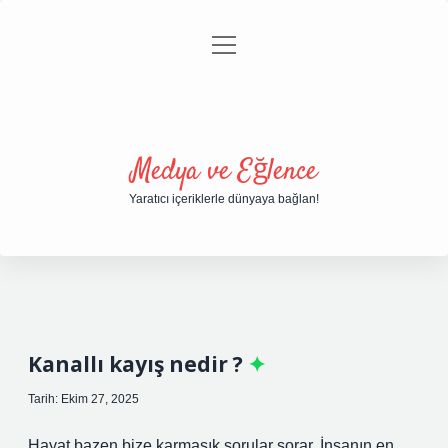
menüyü
Anasayfa
Gizlilik Politikası
Yasal Uyarı
aç
Hakkımızda
Medya ve Eğlence
Yaratıcı içeriklerle dünyaya bağlan!
Kanallı kayış nedir ?
Tarih: Ekim 27, 2025
Hayat bazen bize karmaşık sorular sorar. İnsanın en