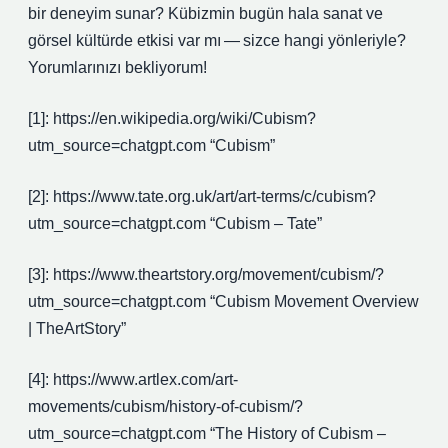
bir deneyim sunar? Kübizmin bugün hala sanat ve
görsel kültürde etkisi var mı — sizce hangi yönleriyle?
Yorumlarınızı bekliyorum!
[1]: https://en.wikipedia.org/wiki/Cubism?
utm_source=chatgpt.com “Cubism”
[2]: https://www.tate.org.uk/art/art-terms/c/cubism?
utm_source=chatgpt.com “Cubism – Tate”
[3]: https://www.theartstory.org/movement/cubism/?
utm_source=chatgpt.com “Cubism Movement Overview
| TheArtStory”
[4]: https://www.artlex.com/art-
movements/cubism/history-of-cubism/?
utm_source=chatgpt.com “The History of Cubism –