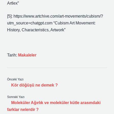
Artlex”
[5]: https://www.artchive.com/art-movements/cubism/?
utm_source=chatgpt.com “Cubism Art Movement:
History, Characteristics, Artwork”
Tarih:
Makaleler
Önceki Yazı
Kör döğüşü ne demek ?
Sonraki Yazı
Moleküler Ağırlık ve moleküler kütle arasındaki
farklar nelerdir ?