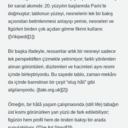
bir sanat akımıdır. 20. yüzyılın başlarında Paris’te
doğmuştur; tablonun yüzeyi, nesnelerin tek bir bakış
açısından betimlenmesi anlayışı yerine, nesneleri ve
figürleri birden çok açıdan görme fikrini kullanır.
([Vikipedi][1])
Bir başka ifadeyle, ressamlar artık bir nesneyi sadece
tek perspektiften çizmekle yetinmiyor; farklı yönlerden
alınan görüntüleri, düzlemleri ve hacimleri aynı resmi
içinde birleştiriyordu. Bu sayede tablo, zaman‑mekânı
da içinde barındıran bir çeşit “oluş hâli” gibi
algılanıyordu. ([tate.org.uk][2])
Örneğin, bir hâlâ yaşam çalışmasında (still life) tabağın
üst kısmı görünürken yan yüzü de fark edilebiliyor;
figürün hem profil hem de önden bakışı bir arada
sunulabiliyor. ([The Art Story][3])