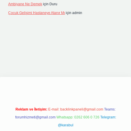
Ambiyane Ne Demek
için
Duru
Çocuk Gelişimi Hastaneye Atanır Mı
için
admin
ipbetgiris.org
Reklam ve İletişim:
E-mail:
backlinkpaneli@gmail.com
Teams:
forumhizmeti@gmail.com
Whatsapp: 0262 606 0 726
Telegram:
@karabul