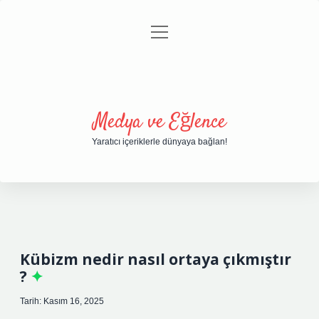
menüyü
Anasayfa
Gizlilik Politikası
Yasal Uyarı
aç
Hakkımızda
Medya ve Eğlence
Yaratıcı içeriklerle dünyaya bağlan!
Kübizm nedir nasıl ortaya çıkmıştır
?
Tarih: Kasım 16, 2025