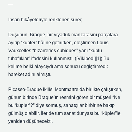
—
İnsan hikâyeleriyle renklenen süreç
Düşünün: Braque, bir viyadük manzarasını parçalara
ayırıp “küpler” hâline getirirken, eleştirmen Louis
Vauxcelles “bizarreries cubiques” yani “küplü
tuhaflıklar” ifadesini kullanmıştı. ([Vikipedi][1]) Bu
kelime belki alaycıydı ama sonucu değiştirmedi:
hareket adını almıştı.
Picasso‑Braque ikilisi Montmartre’da birlikte çalışırken,
günün birinde Braque’ın resmini gören bir müşteri “Ne
bu ‘küpler’?” diye sormuş, sanatçılar birbirine bakıp
gülmüş olabilir. İleride tüm sanat dünyası bu “küpler”le
yeniden düşünecekti.