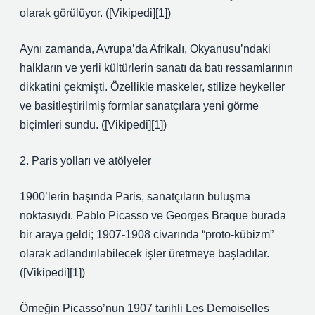
olarak görülüyor. ([Vikipedi][1])
Aynı zamanda, Avrupa’da Afrikalı, Okyanusu’ndaki
halkların ve yerli kültürlerin sanatı da batı ressamlarının
dikkatini çekmişti. Özellikle maskeler, stilize heykeller
ve basitleştirilmiş formlar sanatçılara yeni görme
biçimleri sundu. ([Vikipedi][1])
2. Paris yolları ve atölyeler
1900’lerin başında Paris, sanatçıların buluşma
noktasıydı. Pablo Picasso ve Georges Braque burada
bir araya geldi; 1907‐1908 civarında “proto‑kübizm”
olarak adlandırılabilecek işler üretmeye başladılar.
([Vikipedi][1])
Örneğin Picasso’nun 1907 tarihli Les Demoiselles