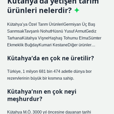
Kütahya’da yetişen tarım
ürünleri nelerdir?
Kütahya’ya Özel Tarım Ürünleri​Germiyan Üç Baş
Sarımsak​Tavşanlı Nohut​Hüsnü Yusuf Armut​Gediz
Tarhana​Kütahya Vişne​Haşhaş Tohumu Elma​Sümter
Ekmeklik Buğday​Kumari Kestane​Diğer ürünler…
Kütahya’da en çok ne üretilir?
Türkiye, 1 milyon 681 bin 474 adetle dünya bor
rezervlerinin büyük bir kısmına sahip.
Kütahya’nın en çok neyi
meşhurdur?
Kütahya M.Ö. 3000 yıl öncesine dayanan tarihi