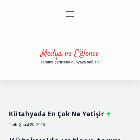
menüyü
Anasayfa
Gizlilik Politikası
Yasal Uyarı
aç
Hakkımızda
Medya ve Eğlence
Yaratıcı içeriklerle dünyaya bağlan!
Kütahyada En Çok Ne Yetişir
Tarih: Şubat 20, 2025