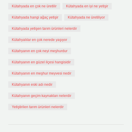
Kütahyada en çok ne üretilir
Kütahyada en iyi ne yetişir
Kütahyada hangi ağaç yetişir
Kütahyada ne üretiliyor
Kütahyada yetişen tarım ürünleri nelerdir
Kütahyalılar en çok nerede yaşıyor
Kütahyanın en çok neyi meşhurdur
Kütahyanın en güzel ilçesi hangisidir
Kütahyanın en meşhur meyvesi nedir
Kütahyanın eski adı nedir
Kütahyanın geçim kaynakları nelerdir
Yetiştirilen tarım ürünleri nelerdir