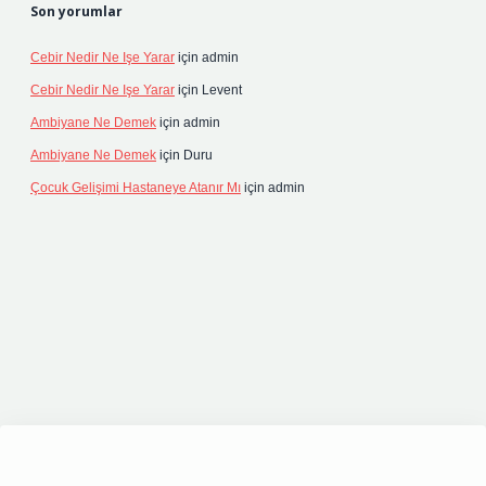
Son yorumlar
Cebir Nedir Ne Işe Yarar
için
admin
Cebir Nedir Ne Işe Yarar
için
Levent
Ambiyane Ne Demek
için
admin
Ambiyane Ne Demek
için
Duru
Çocuk Gelişimi Hastaneye Atanır Mı
için
admin
riş
elexbett.net
tulipbetgiris.org