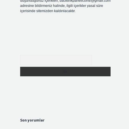
düşündüğünüz içerikleri,
backlinkpanelicomtr@gmail.com
adresine bildirmeniz halinde, ilgili içerikler yasal süre
içerisinde sitemizden kaldırılacaktır.
Arama
i
Son yorumlar