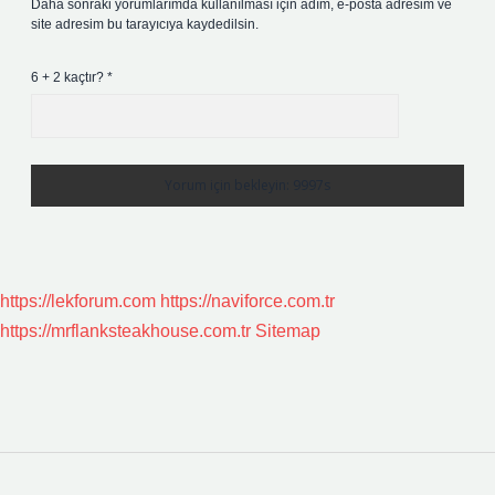
Daha sonraki yorumlarımda kullanılması için adım, e-posta adresim ve
site adresim bu tarayıcıya kaydedilsin.
6 + 2 kaçtır?
*
https://lekforum.com
https://naviforce.com.tr
https://mrflanksteakhouse.com.tr
Sitemap