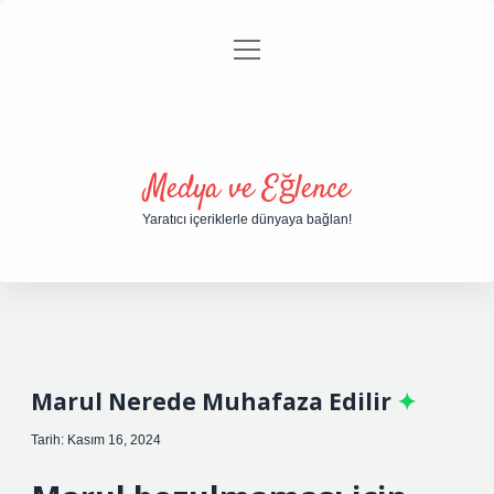
menüyü
Anasayfa
Gizlilik Politikası
Yasal Uyarı
aç
Hakkımızda
Medya ve Eğlence
Yaratıcı içeriklerle dünyaya bağlan!
Marul Nerede Muhafaza Edilir
Tarih: Kasım 16, 2024