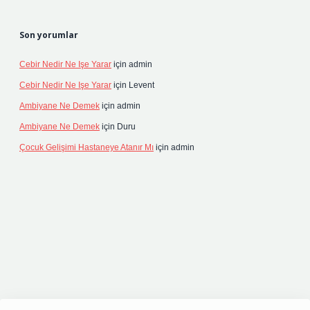
Son yorumlar
Cebir Nedir Ne Işe Yarar
için
admin
Cebir Nedir Ne Işe Yarar
için
Levent
Ambiyane Ne Demek
için
admin
Ambiyane Ne Demek
için
Duru
Çocuk Gelişimi Hastaneye Atanır Mı
için
admin
ipbetgiris.org