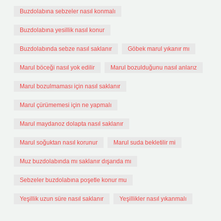
Buzdolabına sebzeler nasıl konmalı
Buzdolabına yesillik nasıl konur
Buzdolabında sebze nasıl saklanır
Göbek marul yıkanır mı
Marul böceği nasıl yok edilir
Marul bozulduğunu nasıl anlarız
Marul bozulmaması için nasıl saklanır
Marul çürümemesi için ne yapmalı
Marul maydanoz dolapta nasıl saklanır
Marul soğuktan nasıl korunur
Marul suda bekletilir mi
Muz buzdolabında mı saklanır dışarıda mı
Sebzeler buzdolabına poşetle konur mu
Yeşillik uzun süre nasıl saklanır
Yeşillikler nasıl yıkanmalı