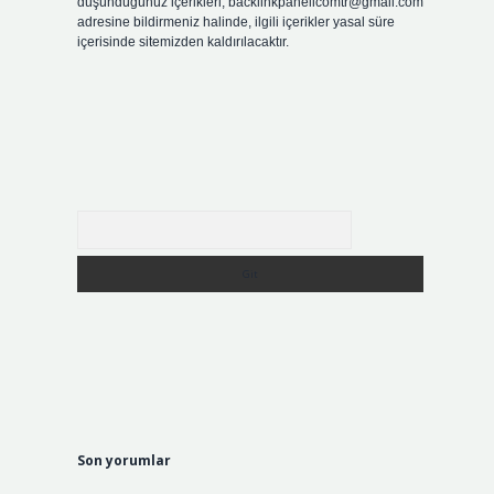
düşündüğünüz içerikleri,
backlinkpanelicomtr@gmail.com
adresine bildirmeniz halinde, ilgili içerikler yasal süre
içerisinde sitemizden kaldırılacaktır.
Arama
Son yorumlar