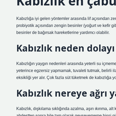
Kabızlık en çabu
Kabızlığa iyi gelen yöntemler arasında lif açısından z
probiyotik açısından zengin besinler (yoğurt ve kefir gi
besinler de bağırsak hareketlerine yardımcı olabilir.
Kabızlık neden dolayı
Kabızlığın yaygın nedenleri arasında yeterli su içmeme
yeterince egzersiz yapmamak, tuvaleti tutmak, belirli i
eksikliği yer alır. Çok fazla süt tüketmek de kabızlığa yo
Kabızlık nereye ağrı 
Kabızlık, dışkılama sıklığında azalma, aşırı ıkınma, alt
abdestten sonra bile tam olarak gevşeyememe hissi gibi 