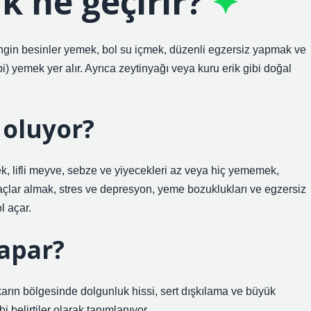
k ne geçirir?
engin besinler yemek, bol su içmek, düzenli egzersiz yapmak ve
bi) yemek yer alır. Ayrıca zeytinyağı veya kuru erik gibi doğal
 oluyor?
k, lifli meyve, sebze ve yiyecekleri az veya hiç yememek,
laçlar almak, stres ve depresyon, yeme bozuklukları ve egzersiz
l açar.
yapar?
 karın bölgesinde dolgunluk hissi, sert dışkılama ve büyük
belirtiler olarak tanımlanıyor.