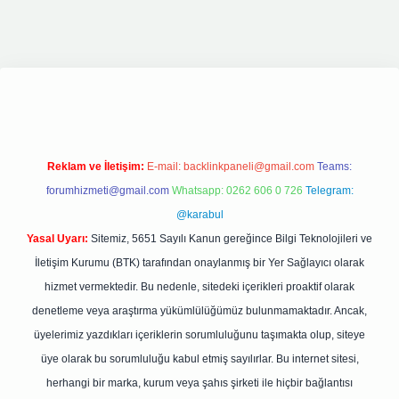
pbetgiris.org
Reklam ve İletişim:
E-mail:
backlinkpaneli@gmail.com
Teams:
forumhizmeti@gmail.com
Whatsapp: 0262 606 0 726
Telegram:
@karabul
Yasal Uyarı:
Sitemiz, 5651 Sayılı Kanun gereğince Bilgi Teknolojileri ve
İletişim Kurumu (BTK) tarafından onaylanmış bir Yer Sağlayıcı olarak
hizmet vermektedir. Bu nedenle, sitedeki içerikleri proaktif olarak
denetleme veya araştırma yükümlülüğümüz bulunmamaktadır. Ancak,
üyelerimiz yazdıkları içeriklerin sorumluluğunu taşımakta olup, siteye
üye olarak bu sorumluluğu kabul etmiş sayılırlar. Bu internet sitesi,
herhangi bir marka, kurum veya şahıs şirketi ile hiçbir bağlantısı