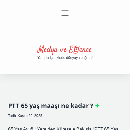
menüyü
Anasayfa
Gizlilik Politikası
Yasal Uyarı
aç
Hakkımızda
Medya ve Eğlence
Yaratıcı içeriklerle dünyaya bağlan!
PTT 65 yaş maaşı ne kadar ?
Tarih: Kasım 29, 2025
65 Yaş Aylığı: Yerelden Küresele Bakışla “PTT 65 Yaş