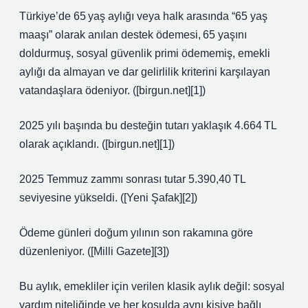
Türkiye’de 65 yaş aylığı veya halk arasında “65 yaş
maaşı” olarak anılan destek ödemesi, 65 yaşını
doldurmuş, sosyal güvenlik primi ödememiş, emekli
aylığı da almayan ve dar gelirlilik kriterini karşılayan
vatandaşlara ödeniyor. ([birgun.net][1])
2025 yılı başında bu desteğin tutarı yaklaşık 4.664 TL
olarak açıklandı. ([birgun.net][1])
2025 Temmuz zammı sonrası tutar 5.390,40 TL
seviyesine yükseldi. ([Yeni Şafak][2])
Ödeme günleri doğum yılının son rakamına göre
düzenleniyor. ([Milli Gazete][3])
Bu aylık, emekliler için verilen klasik aylık değil: sosyal
yardım niteliğinde ve her koşulda aynı kişiye bağlı