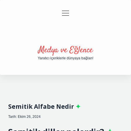
menüyü
Anasayfa
Gizlilik Politikası
Yasal Uyarı
aç
Hakkımızda
Medya ve Eğlence
Yaratıcı içeriklerle dünyaya bağlan!
Semitik Alfabe Nedir
Tarih: Ekim 26, 2024