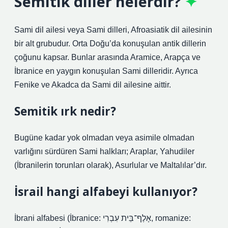
Semitik diller nelerdir?
Sami dil ailesi veya Sami dilleri, Afroasiatik dil ailesinin
bir alt grubudur. Orta Doğu’da konuşulan antik dillerin
çoğunu kapsar. Bunlar arasında Aramice, Arapça ve
İbranice en yaygın konuşulan Sami dilleridir. Ayrıca
Fenike ve Akadca da Sami dil ailesine aittir.
Semitik ırk nedir?
Bugüne kadar yok olmadan veya asimile olmadan
varlığını sürdüren Sami halkları; Araplar, Yahudiler
(İbranilerin torunları olarak), Asurlular ve Maltalılar’dır.
İsrail hangi alfabeyi kullanıyor?
İbrani alfabesi (İbranice: אָלֶף־בֵּית עִבְרִי‎, romanize: