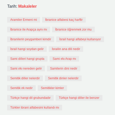
Tarih:
Makaleler
Aramiler Ermeni mi
İbranice alfabesi kaç harftir
İbranice ile Arapça aynı mı
İbranice öğrenmek zor mu
İbranilerin peygamberi kimdir
İsrail hangi alfabeyi kullanıyor
İsrail hangi soydan gelir
İsrailin ana dili nedir
Sami dilleri hangi grupta
Sami ırkı Arap mı
Sami ırkı nereden gelir
Samilerin dini nedir
Semitik diller nelerdir
Semitik dinler nelerdir
Semitik ırk nedir
Semitikler kimler
Türkçe hangi dil grubundadır
Türkçe hangi diller ile benzer
Türkler ibrani alfabesini kullandı mı