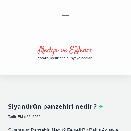
menüyü
Anasayfa
Gizlilik Politikası
Yasal Uyarı
aç
Hakkımızda
Medya ve Eğlence
Yaratıcı içeriklerle dünyaya bağlan!
Siyanürün panzehiri nedir ?
Tarih: Ekim 29, 2025
Siyanürün Panzehiri Nedir? Felsefi Bir Bakış Açısıyla