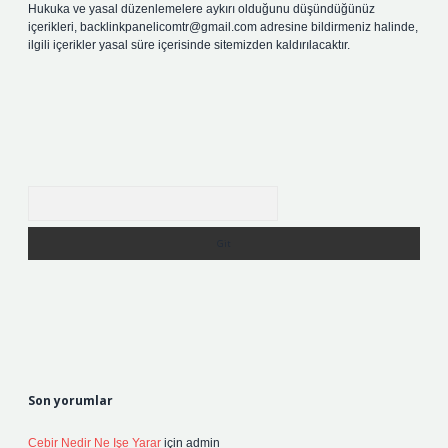
Hukuka ve yasal düzenlemelere aykırı olduğunu düşündüğünüz
içerikleri,
backlinkpanelicomtr@gmail.com
adresine bildirmeniz halinde,
ilgili içerikler yasal süre içerisinde sitemizden kaldırılacaktır.
Arama
Son yorumlar
Cebir Nedir Ne Işe Yarar
için
admin