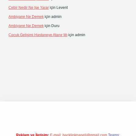
Cebir Nedir Ne Işe Yarar
için
Levent
Ambiyane Ne Demek
için
admin
Ambiyane Ne Demek
için
Duru
Çocuk Gelişimi Hastaneye Atanır Mı
için
admin
pbetgiris.org
Reklam ve İletişim:
E-mail:
backlinkpaneli@gmail.com
Teams: