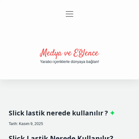
menüyü
Anasayfa
Gizlilik Politikası
Yasal Uyarı
aç
Hakkımızda
Medya ve Eğlence
Yaratıcı içeriklerle dünyaya bağlan!
Slick lastik nerede kullanılır ?
Tarih: Kasım 9, 2025
Slick Lastik Nerede Kullanılır?