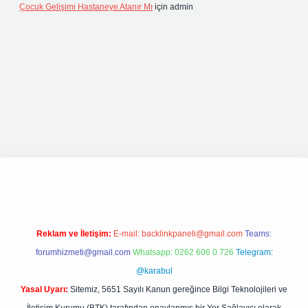
Çocuk Gelişimi Hastaneye Atanır Mı
için
admin
t giriş
elexbett.net
tulipbetgiris.org
Reklam ve İletişim:
E-mail:
backlinkpaneli@gmail.com
Teams:
forumhizmeti@gmail.com
Whatsapp: 0262 606 0 726
Telegram:
@karabul
Yasal Uyarı:
Sitemiz, 5651 Sayılı Kanun gereğince Bilgi Teknolojileri ve