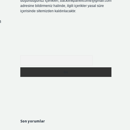
düşündüğünüz içerikleri,
backlinkpanelicomtr@gmail.com
adresine bildirmeniz halinde, ilgili içerikler yasal süre
içerisinde sitemizden kaldırılacaktır.
n
Arama
Son yorumlar