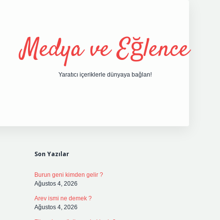
Medya ve Eğlence
Yaratıcı içeriklerle dünyaya bağlan!
Sidebar
grand opera bet giriş
elexbett.net
tulipbetgiris.or
Son Yazılar
Burun geni kimden gelir ?
Ağustos 4, 2026
Arev ismi ne demek ?
Ağustos 4, 2026