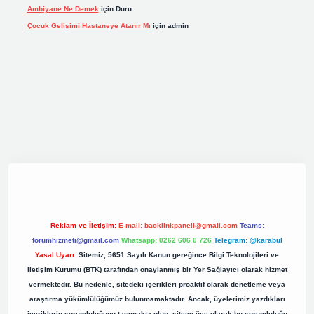
Ambiyane Ne Demek
için
Duru
Çocuk Gelişimi Hastaneye Atanır Mı
için
admin
iş
elexbett.net
tulipbetgiris.org
Reklam ve İletişim:
E-mail:
backlinkpaneli@gmail.com
Teams:
forumhizmeti@gmail.com
Whatsapp: 0262 606 0 726
Telegram: @karabul
Yasal Uyarı:
Sitemiz, 5651 Sayılı Kanun gereğince Bilgi Teknolojileri ve
İletişim Kurumu (BTK) tarafından onaylanmış bir Yer Sağlayıcı olarak hizmet
vermektedir. Bu nedenle, sitedeki içerikleri proaktif olarak denetleme veya
araştırma yükümlülüğümüz bulunmamaktadır. Ancak, üyelerimiz yazdıkları
içeriklerin sorumluluğunu taşımakta olup, siteye üye olarak bu sorumluluğu