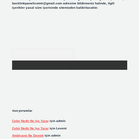
backlinkpanelicomtr@gmail.com
adresine bildirmeniz halinde, ilgili
içerikler yasal süre içerisinde sitemizden kaldırılacaktır.
Arama
Son yorumlar
Cebir Nedir Ne Işe Yarar
için
admin
Cebir Nedir Ne Işe Yarar
için
Levent
Ambiyane Ne Demek
için
admin