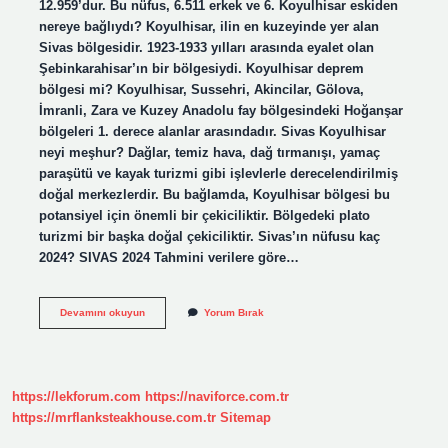
12.959’dur. Bu nüfus, 6.511 erkek ve 6. Koyulhisar eskiden
nereye bağlıydı? Koyulhisar, ilin en kuzeyinde yer alan
Sivas bölgesidir. 1923-1933 yılları arasında eyalet olan
Şebinkarahisar’ın bir bölgesiydi. Koyulhisar deprem
bölgesi mi? Koyulhisar, Sussehri, Akincilar, Gölova,
İmranli, Zara ve Kuzey Anadolu fay bölgesindeki Hoğanşar
bölgeleri 1. derece alanlar arasındadır. Sivas Koyulhisar
neyi meşhur? Dağlar, temiz hava, dağ tırmanışı, yamaç
paraşütü ve kayak turizmi gibi işlevlerle derecelendirilmiş
doğal merkezlerdir. Bu bağlamda, Koyulhisar bölgesi bu
potansiyel için önemli bir çekiciliktir. Bölgedeki plato
turizmi bir başka doğal çekiciliktir. Sivas’ın nüfusu kaç
2024? SIVAS 2024 Tahmini verilere göre…
Sivas
Devamını okuyun
Yorum Bırak
Koyulhisar
In
Nüfusu
Ne
Kadar
https://lekforum.com
https://naviforce.com.tr
https://mrflanksteakhouse.com.tr
Sitemap