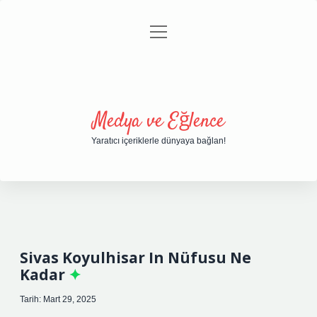
menüyü
Anasayfa
Gizlilik Politikası
Yasal Uyarı
aç
Hakkımızda
Medya ve Eğlence
Yaratıcı içeriklerle dünyaya bağlan!
Sivas Koyulhisar In Nüfusu Ne
Kadar
Tarih: Mart 29, 2025