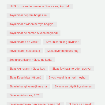
1939 Erzincan depreminde Sivasta kaç kişi öldü
Koyulhisar deprem bölgesi mi
Koyulhisar eskiden nereye bağlıydı
Koyulhisar ne zaman Sivasa bağlandı
Koyulhisarda ne yetişir
Koyulhisarın kaç köyü var
Koyulhisarın nüfusu kaç
Mesudiyenin nüfusu kaç
Şebinkarahisarın nüfusu ne kadar
Sivas Akıncıların nüfusu kaç
Sivas fay hattı nereden geçiyor
Sivas Koyulhisar Kürt mü
Sivas Koyulhisar neyi meşhur
Sivasin hangi yemeği meşhur
Sivasın en büyük ilçesi neresi
Sivasın nüfusu kaç 2024
Sivasta en büyük deprem ne zaman oldu
Sübüra ne demek