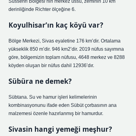
Sussehri Bölgesi’nin merkez üssü, zeminin 10 km
derinliğinde Richter ölçeğine 6.
Koyulhisar’ın kaç köyü var?
Bölge Merkezi, Sivas eyaletine 176 km’dir. Ortalama
yükseklik 850 m’dir. 946 km2’dir. 2019 nüfus sayımına
göre, bölgemizin toplam nüfusu, 4648 merkez ve 8288
köyden oluşan bir nüfus dahil 12936’dır.
Sübüra ne demek?
Sübtana. Su ve hamur işleri kelimelerinin
kombinasyonunu ifade eden Sübüt çorbasının ana
malzemesi özenle hazırlanmış bir hamurdur.
Sivasin hangi yemeği meşhur?