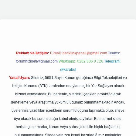
giriş
elexbett.net
tulipbetgiris.org
Reklam ve İletişim:
E-mail:
backlinkpaneli@gmail.com
Teams:
forumhizmeti@gmail.com
Whatsapp: 0262 606 0 726
Telegram:
@karabul
Yasal Uyarı:
Sitemiz, 5651 Sayılı Kanun gereğince Bilgi Teknolojileri ve
İletişim Kurumu (BTK) tarafından onaylanmış bir Yer Sağlayıcı olarak
hizmet vermektedir. Bu nedenle, sitedeki içerikleri proaktif olarak
denetleme veya araştırma yükümlülüğümüz bulunmamaktadır. Ancak,
üyelerimiz yazdıkları içeriklerin sorumluluğunu taşımakta olup, siteye
üye olarak bu sorumluluğu kabul etmiş sayılırlar. Bu internet sitesi,
herhangi bir marka, kurum veya şahıs şirketi ile hiçbir bağlantısı
bulunmamaktadır. Sitede yalnızca kendi hazırladığımız makaleler