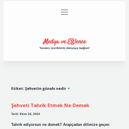
menüyü
Anasayfa
Gizlilik Politikası
Yasal Uyarı
aç
Hakkımızda
Medya ve Eğlence
Yaratıcı içeriklerle dünyaya bağlan!
Etiket:
Şehvetin günahı nedir
Şehveti Tahrik Etmek Ne Demek
Tarih: Ekim 24, 2024
Tahrik ediyorsun ne demek? Arapçadan dilimize geçen