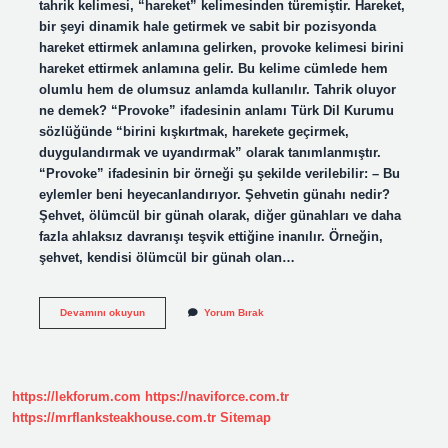
tahrik kelimesi, “hareket” kelimesinden türemiştir. Hareket,
bir şeyi dinamik hale getirmek ve sabit bir pozisyonda
hareket ettirmek anlamına gelirken, provoke kelimesi birini
hareket ettirmek anlamına gelir. Bu kelime cümlede hem
olumlu hem de olumsuz anlamda kullanılır. Tahrik oluyor
ne demek? “Provoke” ifadesinin anlamı Türk Dil Kurumu
sözlüğünde “birini kışkırtmak, harekete geçirmek,
duygulandırmak ve uyandırmak” olarak tanımlanmıştır.
“Provoke” ifadesinin bir örneği şu şekilde verilebilir: – Bu
eylemler beni heyecanlandırıyor. Şehvetin günahı nedir?
Şehvet, ölümcül bir günah olarak, diğer günahları ve daha
fazla ahlaksız davranışı teşvik ettiğine inanılır. Örneğin,
şehvet, kendisi ölümcül bir günah olan…
Şehveti
Devamını okuyun
Yorum Bırak
Tahrik
Etmek
Ne
Demek
https://lekforum.com
https://naviforce.com.tr
https://mrflanksteakhouse.com.tr
Sitemap