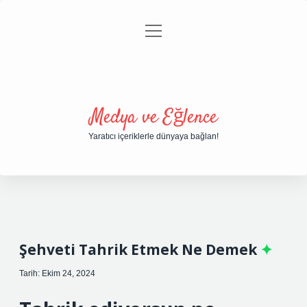
menüyü
Anasayfa
Gizlilik Politikası
Yasal Uyarı
aç
Hakkımızda
Medya ve Eğlence
Yaratıcı içeriklerle dünyaya bağlan!
Şehveti Tahrik Etmek Ne Demek
Tarih: Ekim 24, 2024