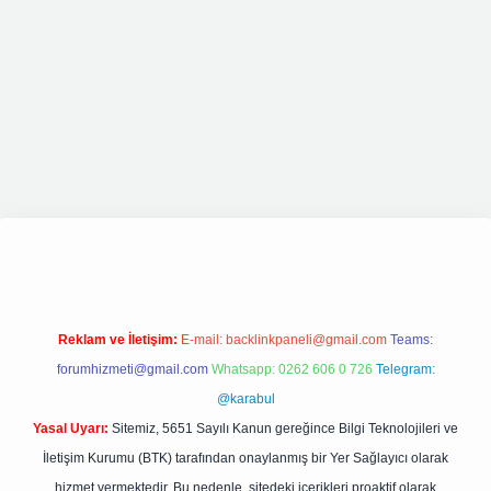
ipbetgiris.org
Reklam ve İletişim:
E-mail:
backlinkpaneli@gmail.com
Teams:
forumhizmeti@gmail.com
Whatsapp: 0262 606 0 726
Telegram:
@karabul
Yasal Uyarı:
Sitemiz, 5651 Sayılı Kanun gereğince Bilgi Teknolojileri ve
İletişim Kurumu (BTK) tarafından onaylanmış bir Yer Sağlayıcı olarak
hizmet vermektedir. Bu nedenle, sitedeki içerikleri proaktif olarak