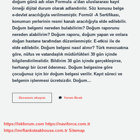
doğum günü adı olan Formula -a’dan uluslararası kayıt
örneği dijital durum olarak adlandırılır. Söz konusu belge
e-devlet aracılığıyla verilmemiştir. Formül -A Sertifikası,
konumun yerlerinin resmi kanalı aracılığıyla elde edilebilir.
Doğum belgemi nereden bulabilirim? Doğum raporunu
nereden alabilirim? Doğum raporu, doğum yapan ve onlara
doğan hastane tarafından düzenlenmiştir. E-etkisi ile de
elde edilebilir. Doğum belgesi nasıl alınır? Türk mevzuatına
göre, nüfus ve vatandaşlık müdürlükleri 30 gün içinde
bilgilendirilmelidir. Bildirim 30 gün içinde gerçekleşirse,
herhangi bir ücret ödenmez. Doğum belgesine göre
çocuğunuz için bir doğum belgesi verilir. Kayıt süreci ve
belgenin işlenmesi ücretsizdir. Doğum…
E
Devamını okuyun
Yorum Bırak
Devlet
Doğum
Belgesi
Nasıl
Alınır
https://lekforum.com
https://naviforce.com.tr
https://mrflanksteakhouse.com.tr
Sitemap