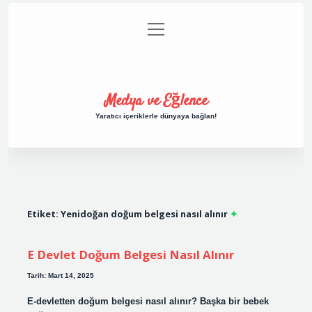
menüyü
Anasayfa
Gizlilik Politikası
Yasal Uyarı
aç
Hakkımızda
Medya ve Eğlence
Yaratıcı içeriklerle dünyaya bağlan!
Etiket:
Yenidoğan doğum belgesi nasıl alınır
E Devlet Doğum Belgesi Nasıl Alınır
Tarih: Mart 14, 2025
E-devletten doğum belgesi nasıl alınır? Başka bir bebek