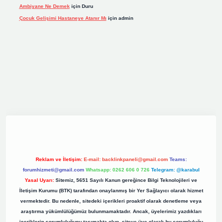
Ambiyane Ne Demek
için
Duru
Çocuk Gelişimi Hastaneye Atanır Mı
için
admin
riş
elexbett.net
tulipbetgiris.org
Reklam ve İletişim:
E-mail:
backlinkpaneli@gmail.com
Teams:
forumhizmeti@gmail.com
Whatsapp: 0262 606 0 726
Telegram: @karabul
Yasal Uyarı:
Sitemiz, 5651 Sayılı Kanun gereğince Bilgi Teknolojileri ve
İletişim Kurumu (BTK) tarafından onaylanmış bir Yer Sağlayıcı olarak hizmet
vermektedir. Bu nedenle, sitedeki içerikleri proaktif olarak denetleme veya
araştırma yükümlülüğümüz bulunmamaktadır. Ancak, üyelerimiz yazdıkları
içeriklerin sorumluluğunu taşımakta olup, siteye üye olarak bu sorumluluğu