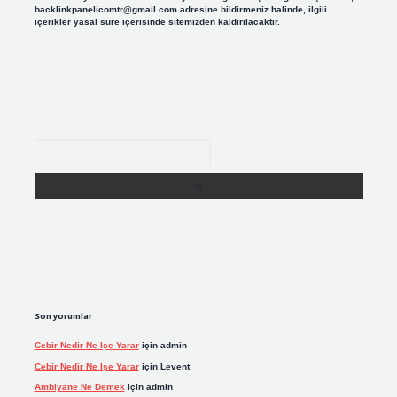
backlinkpanelicomtr@gmail.com
adresine bildirmeniz halinde, ilgili
içerikler yasal süre içerisinde sitemizden kaldırılacaktır.
Arama
Son yorumlar
Cebir Nedir Ne Işe Yarar
için
admin
Cebir Nedir Ne Işe Yarar
için
Levent
Ambiyane Ne Demek
için
admin