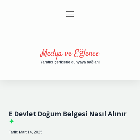
menüyü
Anasayfa
Gizlilik Politikası
Yasal Uyarı
aç
Hakkımızda
Medya ve Eğlence
Yaratıcı içeriklerle dünyaya bağlan!
E Devlet Doğum Belgesi Nasıl Alınır
Tarih: Mart 14, 2025