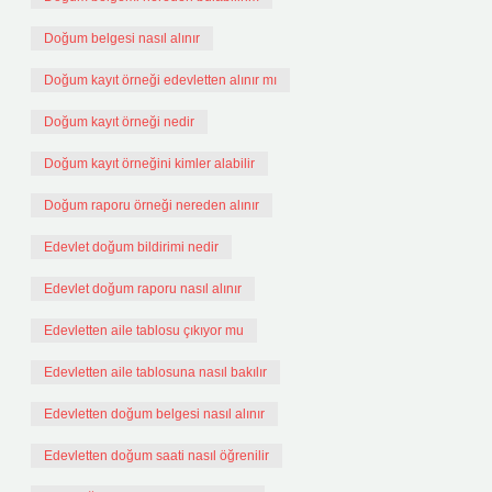
Doğum belgesi nasıl alınır
Doğum kayıt örneği edevletten alınır mı
Doğum kayıt örneği nedir
Doğum kayıt örneğini kimler alabilir
Doğum raporu örneği nereden alınır
Edevlet doğum bildirimi nedir
Edevlet doğum raporu nasıl alınır
Edevletten aile tablosu çıkıyor mu
Edevletten aile tablosuna nasıl bakılır
Edevletten doğum belgesi nasıl alınır
Edevletten doğum saati nasıl öğrenilir