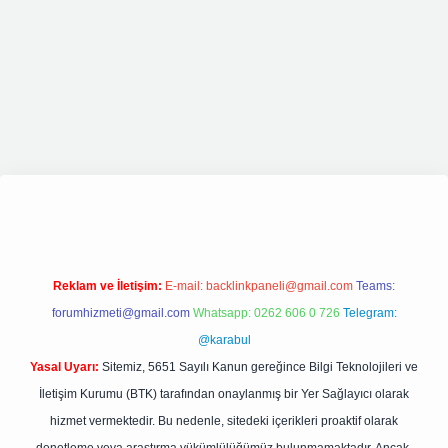
riş
elexbett.net
tulipbetgiris.org
Reklam ve İletişim:
E-mail:
backlinkpaneli@gmail.com
Teams:
forumhizmeti@gmail.com
Whatsapp: 0262 606 0 726
Telegram:
@karabul
Yasal Uyarı:
Sitemiz, 5651 Sayılı Kanun gereğince Bilgi Teknolojileri ve
İletişim Kurumu (BTK) tarafından onaylanmış bir Yer Sağlayıcı olarak
hizmet vermektedir. Bu nedenle, sitedeki içerikleri proaktif olarak