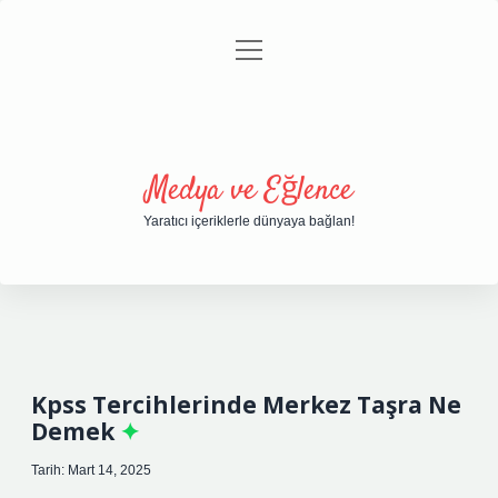
menüyü
Anasayfa
Gizlilik Politikası
Yasal Uyarı
aç
Hakkımızda
Medya ve Eğlence
Yaratıcı içeriklerle dünyaya bağlan!
Kpss Tercihlerinde Merkez Taşra Ne
Demek
Tarih: Mart 14, 2025