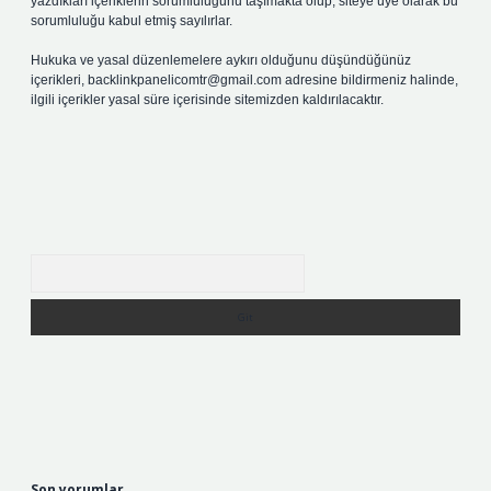
yazdıkları içeriklerin sorumluluğunu taşımakta olup, siteye üye olarak bu
sorumluluğu kabul etmiş sayılırlar.
Hukuka ve yasal düzenlemelere aykırı olduğunu düşündüğünüz
içerikleri,
backlinkpanelicomtr@gmail.com
adresine bildirmeniz halinde,
ilgili içerikler yasal süre içerisinde sitemizden kaldırılacaktır.
Arama
Son yorumlar