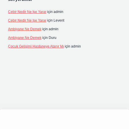
Cebir Nedir Ne Işe Yarar
için
admin
Cebir Nedir Ne Işe Yarar
için
Levent
Ambiyane Ne Demek
için
admin
Ambiyane Ne Demek
için
Duru
Çocuk Gelişimi Hastaneye Atanır Mı
için
admin
riş
elexbett.net
tulipbetgiris.org