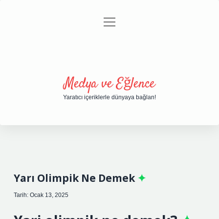
menüyü
Anasayfa
Gizlilik Politikası
Yasal Uyarı
aç
Hakkımızda
Medya ve Eğlence
Yaratıcı içeriklerle dünyaya bağlan!
Yarı Olimpik Ne Demek
Tarih: Ocak 13, 2025