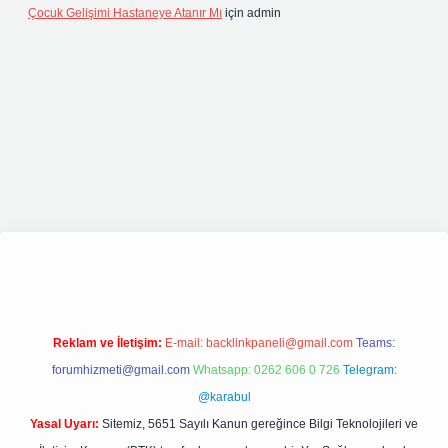
Çocuk Gelişimi Hastaneye Atanır Mı
için
admin
giriş
elexbett.net
tulipbetgiris.org
Reklam ve İletişim:
E-mail:
backlinkpaneli@gmail.com
Teams:
forumhizmeti@gmail.com
Whatsapp: 0262 606 0 726
Telegram:
@karabul
Yasal Uyarı:
Sitemiz, 5651 Sayılı Kanun gereğince Bilgi Teknolojileri ve