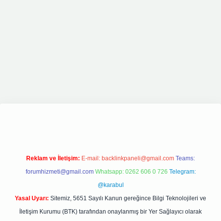
ş
elexbett.net
tulipbetgiris.org
Reklam ve İletişim:
E-mail:
backlinkpaneli@gmail.com
Teams:
forumhizmeti@gmail.com
Whatsapp: 0262 606 0 726
Telegram:
@karabul
Yasal Uyarı:
Sitemiz, 5651 Sayılı Kanun gereğince Bilgi Teknolojileri ve
İletişim Kurumu (BTK) tarafından onaylanmış bir Yer Sağlayıcı olarak