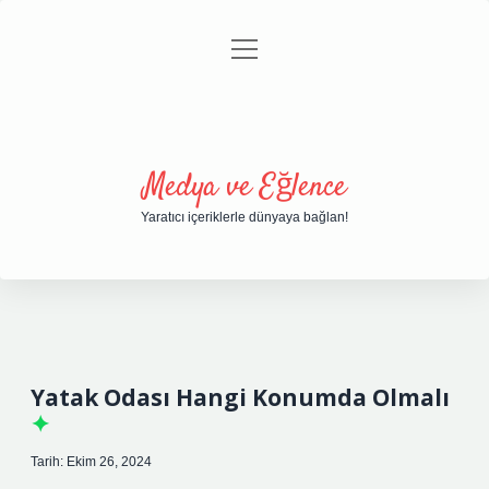
menüyü
Anasayfa
Gizlilik Politikası
Yasal Uyarı
aç
Hakkımızda
Medya ve Eğlence
Yaratıcı içeriklerle dünyaya bağlan!
Yatak Odası Hangi Konumda Olmalı
Tarih: Ekim 26, 2024