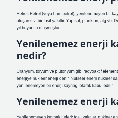
Petrol: Petrol (veya ham petrol), yenilenemeyen bir kay
oluşan sıvı bir fosil yakıttır. Yapısal, plankton, alg v
yıl boyunca oluşmuştur.
Yenilenemez enerji k
nedir?
Uranyum, toryum ve plütonyum gibi radyoaktif elementler
enerjiye nükleer enerji denir. Nükleer enerji nükleer san
yenilenemeyen bir enerji kaynağı olarak kabul edilir.
Yenilenemez enerji k
Yenilenemeyen kaynak türleri: fosil yakıtlar, nükleer ene