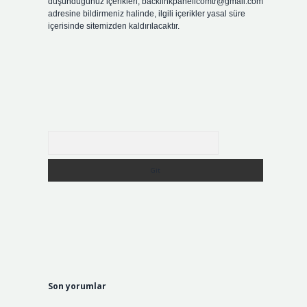
düşündüğünüz içerikleri,
backlinkpanelicomtr@gmail.com
adresine bildirmeniz halinde, ilgili içerikler yasal süre
içerisinde sitemizden kaldırılacaktır.
Arama
Son yorumlar