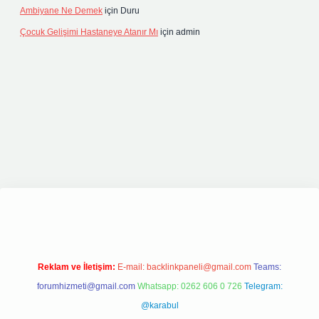
Ambiyane Ne Demek
için
Duru
Çocuk Gelişimi Hastaneye Atanır Mı
için
admin
ipbetgiris.org
Reklam ve İletişim:
E-mail:
backlinkpaneli@gmail.com
Teams:
forumhizmeti@gmail.com
Whatsapp: 0262 606 0 726
Telegram:
@karabul