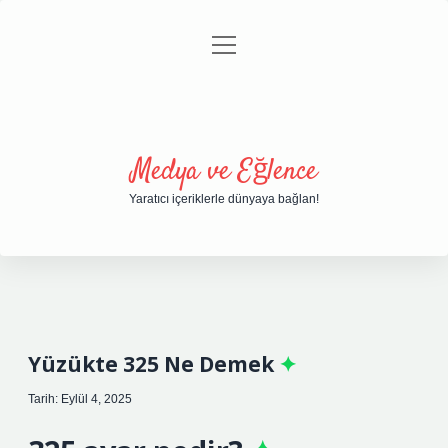
menüyü
Anasayfa
Gizlilik Politikası
Yasal Uyarı
aç
Hakkımızda
Medya ve Eğlence
Yaratıcı içeriklerle dünyaya bağlan!
Yüzükte 325 Ne Demek
Tarih: Eylül 4, 2025