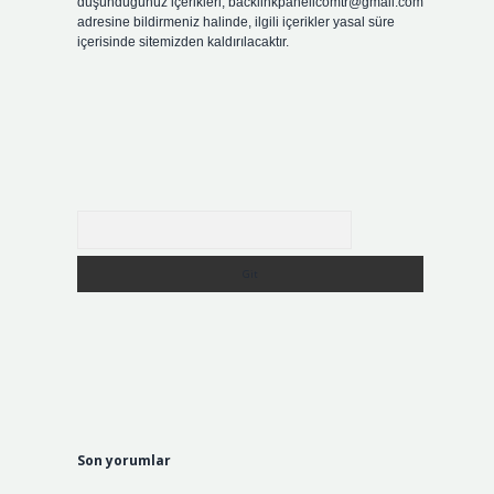
düşündüğünüz içerikleri,
backlinkpanelicomtr@gmail.com
adresine bildirmeniz halinde, ilgili içerikler yasal süre
içerisinde sitemizden kaldırılacaktır.
Arama
Son yorumlar