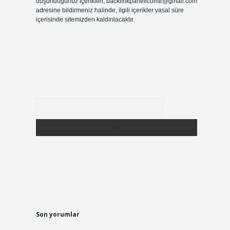
düşündüğünüz içerikleri,
backlinkpanelicomtr@gmail.com
adresine bildirmeniz halinde, ilgili içerikler yasal süre
içerisinde sitemizden kaldırılacaktır.
Arama
Son yorumlar