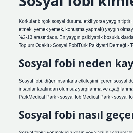
Sosyal fobi kiml
Korkular birçok sosyal durumu etkiliyorsa yaygın tiptir;
etmek, yemek yemek, konuşma yapmak) yaygın olmayan 
%2-13 arasındadır. En yaygın psikiyatrik bozukluklarda
Toplum Odaklı › Sosyal FobiTürk Psikiyatri Derneği › 
Sosyal fobi neden ka
Sosyal fobi, diğer insanlarla etkileşimi içeren sosyal 
insanlar tarafından olumsuz yargılanma ve aşağılanma
ParkMedical Park › sosyal fobiMedical Park › sosyal fo
Sosyal fobi nasıl geçe
Sosyal fobiyi yenmek için kesin veya acil bir çözüm yokt