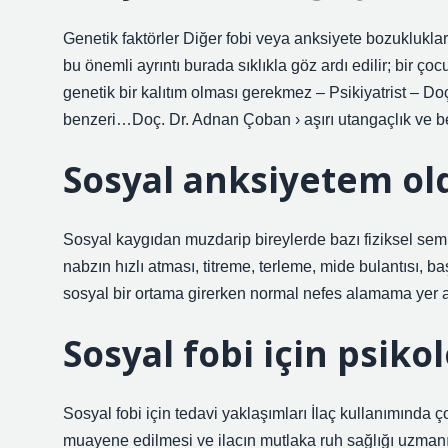
Genetik faktörler Diğer fobi veya anksiyete bozuklukları
bu önemli ayrıntı burada sıklıkla göz ardı edilir; bir ç
genetik bir kalıtım olması gerekmez – Psikiyatrist – D
benzeri…Doç. Dr. Adnan Çoban › aşırı utangaçlık ve 
Sosyal anksiyetem ol
Sosyal kaygıdan muzdarip bireylerde bazı fiziksel sem
nabzın hızlı atması, titreme, terleme, mide bulantısı, b
sosyal bir ortama girerken normal nefes alamama yer al
Sosyal fobi için psiko
Sosyal fobi için tedavi yaklaşımları İlaç kullanımında 
muayene edilmesi ve ilacın mutlaka ruh sağlığı uzmanı 