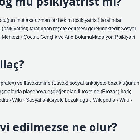
log mu psikiyatrist mi?
çocuğun mutlaka uzman bir hekim (psikiyatrist) tarafından
(psikiyatrist) tarafından reçete edilmesi gerekmektedir.Sosyal
i Merkezi › Çocuk, Gençlik ve Aile BölümüMadalyon Psikiyatri
ilaç?
 (Cipralex) ve fluvoxamine (Luvox) sosyal anksiyete bozukluğunun
alışmalarda plaseboya eşdeğer olan fluoxetine (Prozac) hariç,
pedia › Wiki › Sosyal anksiyete bozukluğu…Wikipedia › Wiki ›
vi edilmezse ne olur?