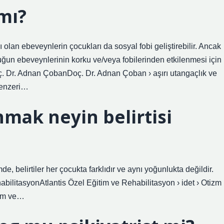
mı?
 olan ebeveynlerin çocukları da sosyal fobi geliştirebilir. Ancak
ocuğun ebeveynlerinin korku ve/veya fobilerinden etkilenmesi için
oç. Dr. Adnan ÇobanDoç. Dr. Adnan Çoban › aşırı utangaçlık ve
benzeri…
mak neyin belirtisi
mde, belirtiler her çocukta farklıdır ve aynı yoğunlukta değildir.
litasyonAtlantis Özel Eğitim ve Rehabilitasyon › idet › Otizm
izm ve…