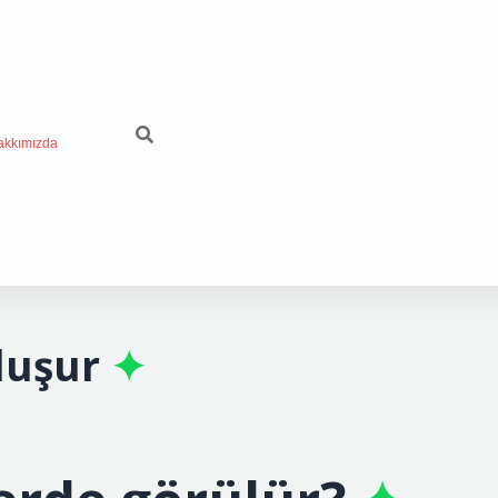
akkımızda
luşur