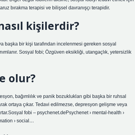
maruz bırakma terapisi ve bilişsel davranışçı terapidir.
asıl kişilerdir?
eya başka bir kişi tarafından incelenmesi gereken sosyal
mlanır. Sosyal fobi; Özgüven eksikliği, utangaçlık, yetersizlik
ne olur?
presyon, bağımlılık ve panik bozuklukları gibi başka bir ruhsal
olarak ortaya çıkar. Tedavi edilmezse, depresyon gelişme veya
artar.Sosyal fobi – psychenet.dePsychenet › mental-health ›
mation › social…