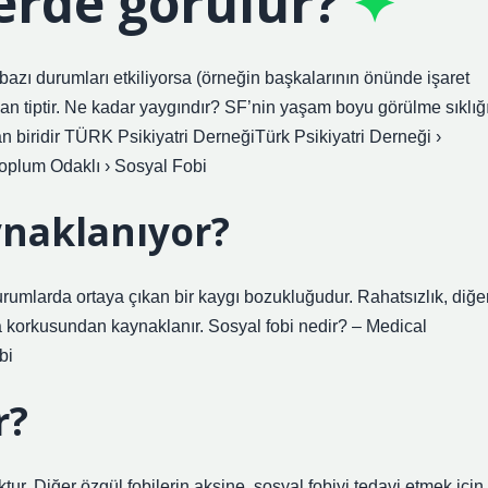
erde görülür?
 bazı durumları etkiliyorsa (örneğin başkalarının önünde işaret
tiptir. Ne kadar yaygındır? SF’nin yaşam boyu görülme sıklığ
n biridir TÜRK Psikiyatri DerneğiTürk Psikiyatri Derneği ›
Toplum Odaklı › Sosyal Fobi
ynaklanıyor?
durumlarda ortaya çıkan bir kaygı bozukluğudur. Rahatsızlık, diğe
 korkusundan kaynaklanır. Sosyal fobi nedir? – Medical
bi
r?
ur. Diğer özgül fobilerin aksine, sosyal fobiyi tedavi etmek için