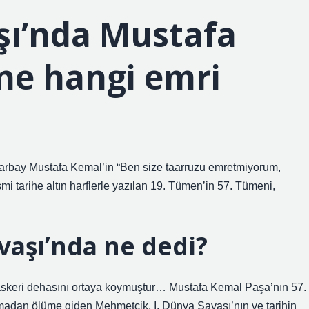
şı’nda Mustafa
ne hangi emri
rbay Mustafa Kemal’in “Ben size taarruzu emretmiyorum,
i tarihe altın harflerle yazılan 19. Tümen’in 57. Tümeni,
vaşı’nda ne dedi?
skeri dehasını ortaya koymuştur… Mustafa Kemal Paşa’nın 57.
madan ölüme giden Mehmetçik, I. Dünya Savaşı’nın ve tarihin