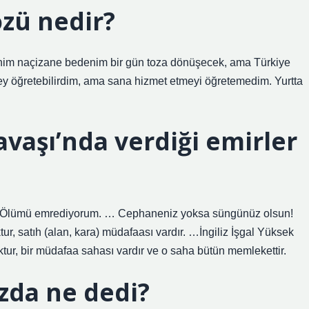
zü nedir?
enim naçizane bedenim bir gün toza dönüşecek, ama Türkiye
y öğretebilirdim, ama sana hizmet etmeyi öğretemedim. Yurtta
vaşı’nda verdiği emirler
. Ölümü emrediyorum. … Cephaneniz yoksa süngünüz olsun!
r, satıh (alan, kara) müdafaası vardır. …İngiliz İşgal Yüksek
tur, bir müdafaa sahası vardır ve o saha bütün memlekettir.
zda ne dedi?