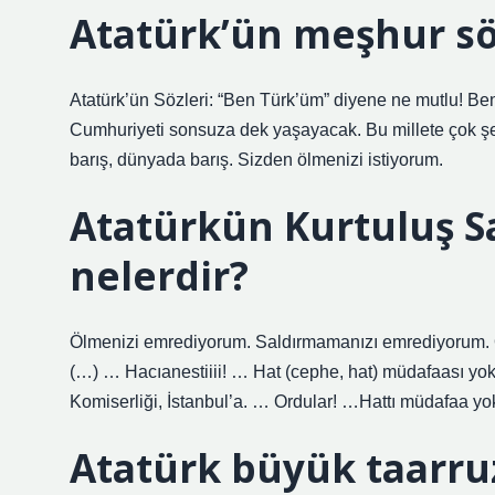
Atatürk’ün meşhur sö
Atatürk’ün Sözleri: “Ben Türk’üm” diyene ne mutlu! B
Cumhuriyeti sonsuza dek yaşayacak. Bu millete çok şe
barış, dünyada barış. Sizden ölmenizi istiyorum.
Atatürkün Kurtuluş Sa
nelerdir?
Ölmenizi emrediyorum. Saldırmamanızı emrediyorum
(…) … Hacıanestiiii! … Hat (cephe, hat) müdafaası yoktu
Komiserliği, İstanbul’a. … Ordular! …Hattı müdafaa yok
Atatürk büyük taarru