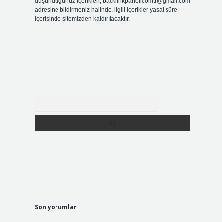
düşündüğünüz içerikleri,
backlinkpanelicomtr@gmail.com
adresine bildirmeniz halinde, ilgili içerikler yasal süre
içerisinde sitemizden kaldırılacaktır.
Arama
Son yorumlar