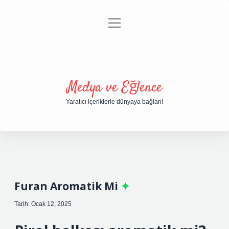
menüyü
Anasayfa
Gizlilik Politikası
Yasal Uyarı
aç
Hakkımızda
Medya ve Eğlence
Yaratıcı içeriklerle dünyaya bağlan!
Furan Aromatik Mi
Tarih: Ocak 12, 2025