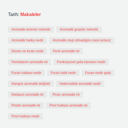
Tarih:
Makaleler
Aromatik aminler nelerdir
Aromatik gruplar nelerdir
Aromatik halka nedir
Aromatik olup olmadığını nasıl anlarız
Dioxin ve furan nedir
Fenil aromatik mi
Fenilalanin aromatik mi
Fonksiyonel gıda kavramı nedir
Furan halkası nedir
Furan hattı nedir
Furan nedir gıda
Hangisi aromatik değildir
Heterosiklik aromatik nedir
İmidazol aromatik mi
Piran aromatik mi
Piridin aromatik mi
Pirol halkası aromatik mi
Pirol halkası nedir