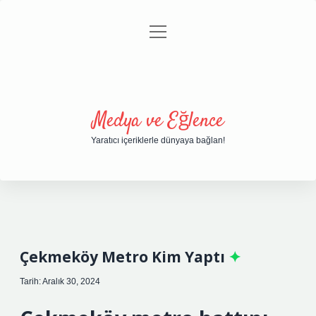
menüyü
Anasayfa
Gizlilik Politikası
Yasal Uyarı
aç
Hakkımızda
Medya ve Eğlence
Yaratıcı içeriklerle dünyaya bağlan!
Çekmeköy Metro Kim Yaptı
Tarih: Aralık 30, 2024