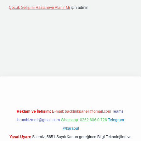
Çocuk Gelişimi Hastaneye Atanır Mı
için
admin
ş
elexbett.net
tulipbetgiris.org
Reklam ve İletişim:
E-mail:
backlinkpaneli@gmail.com
Teams:
forumhizmeti@gmail.com
Whatsapp: 0262 606 0 726
Telegram:
@karabul
Yasal Uyarı:
Sitemiz, 5651 Sayılı Kanun gereğince Bilgi Teknolojileri ve