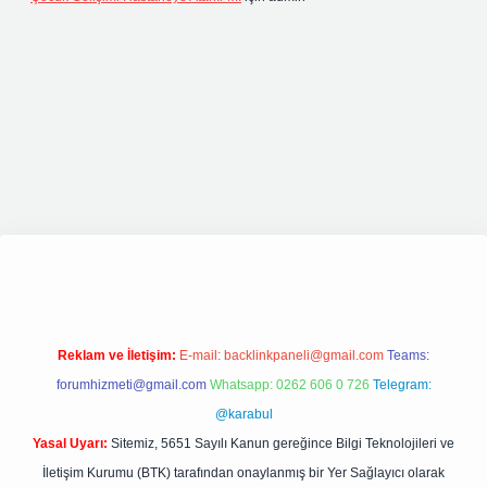
riş
elexbett.net
tulipbetgiris.org
Reklam ve İletişim:
E-mail:
backlinkpaneli@gmail.com
Teams:
forumhizmeti@gmail.com
Whatsapp: 0262 606 0 726
Telegram:
@karabul
Yasal Uyarı:
Sitemiz, 5651 Sayılı Kanun gereğince Bilgi Teknolojileri ve
İletişim Kurumu (BTK) tarafından onaylanmış bir Yer Sağlayıcı olarak