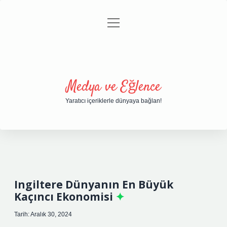
menüyü
Anasayfa
Gizlilik Politikası
Yasal Uyarı
aç
Hakkımızda
Medya ve Eğlence
Yaratıcı içeriklerle dünyaya bağlan!
Ingiltere Dünyanın En Büyük
Kaçıncı Ekonomisi
Tarih: Aralık 30, 2024